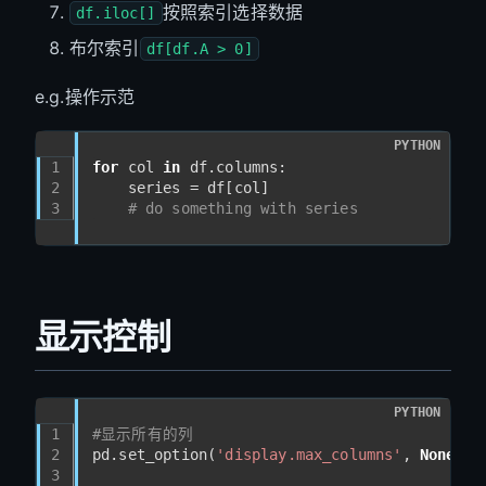
按照索引选择数据
df.iloc[]
布尔索引
df[df.A > 0]
e.g.操作示范
PYTHON
1
for
 col 
in
 df.columns:
2
    series = df[col]
3
# do something with series
显示控制
PYTHON
1
#显示所有的列
2
pd.set_option(
'display.max_columns'
, 
None
)
3