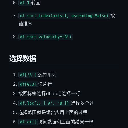
转置
df.T
按
df.sort_index(axis=1, ascending=False)
轴排序
df.sort_values(by='B')
选择数据
选择单列
df['A']
切片行
df[0:3]
按照标签选择df.loc[]选择一行
选择多个列
df.loc[:, ['A', 'B']]
选择范围就是组合应用上面的过程
访问数据和上面的结果一样
df.at[]