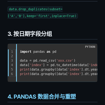
data.drop_duplicates(subset=
['A','B'],keep='first',inplace=True)
3. 按日期字段分组
PYTHON
1
import
 pandas 
as
 pd
2
3
data = pd.read_csv(
'xxx.csv'
)
4
data[
'index'
] = pd.to_datetime(data[
'index'
]
5
print
(data.groupby([data[
'index'
].dt.year, d
6
print
(data.groupby([data[
'index'
].dt.year, d
4. PANDAS 数据合并与重塑