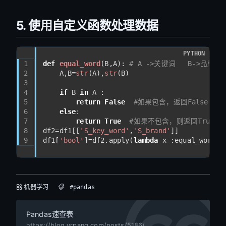
5. 使用自定义函数处理数据
PYTHON
1
def
equal_word
(
B,A
): 
# A ->关键词   B->品牌词
2
    A,B=
str
(A),
str
(B)
3
4
if
 B 
in
 A :  
5
return
False
#如果包含，返回False
6
else
:
7
return
True
#如果不包含，则返回True
8
df2=df1[[
'S_key_word'
,
'S_brand'
]]
9
df1[
'bool'
]=df2.apply(
lambda
 x :equal_word(x
机器学习
#pandas
Pandas速查表
https://blog.yrpang.com/posts/5186/