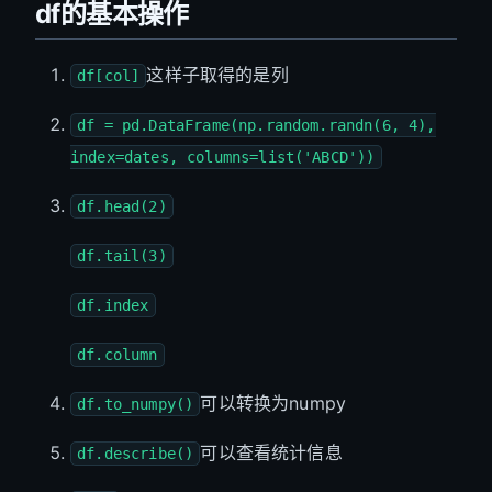
df的基本操作
这样子取得的是列
df[col]
df = pd.DataFrame(np.random.randn(6, 4),
index=dates, columns=list('ABCD'))
df.head(2)
df.tail(3)
df.index
df.column
可以转换为numpy
df.to_numpy()
可以查看统计信息
df.describe()