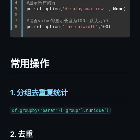
4
#显示所有的行
5
pd.set_option(
'display.max_rows'
, 
None
)
6
7
#设置value的显示长度为100，默认为50
8
pd.set_option(
'max_colwidth'
,
100
)
常用操作
1. 分组去重复统计
df.groupby('param')['group'].nunique()
2. 去重