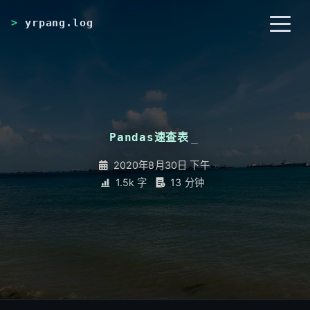
yrpang.log
首页
归档
分类
Pandas速查表
_
标签
RSS
关于
2020年8月30日 下午
1.5k 字
13 分钟
友链
搜索
开灯