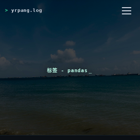
yrpang.log
首页
归档
分类
标签
RSS
关于
标签 - pandas
_
友链
搜索
开灯