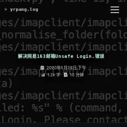
yrpang.log
首页
归档
分类
解决网易163邮箱Unsafe Login.错误
_
标签
RSS
关于
2020年5月28日 下午
1.2k 字
10 分钟
友链
搜索
开灯