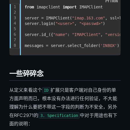
PYTHON
1
from
 imapclient 
import
 IMAPClient
2
3
server = IMAPClient(
"imap.163.com"
, ssl=
True
4
server.login(
"<user>"
, 
"<passwd>"
)
5
6
server.id_({
"name"
: 
"IMAPClient"
, 
"version"
:
7
8
messages = server.select_folder(
'INBOX'
)
一些碎碎念
从定义来看这个
扩展只是客户端对自己身份的单
ID
方面声明而已，根本没有办法进行任何验证，不大能
理解为什么要把不带这一字段的判断为不安全，另外
在RFC2971的
中对于用途也有下
3. Specification
面的说明：