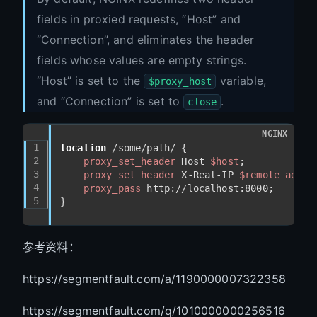
fields in proxied requests, “Host” and
“Connection”, and eliminates the header
fields whose values are empty strings.
“Host” is set to the
variable,
$proxy_host
and “Connection” is set to
.
close
NGINX
1
location
 /some/path/ {
2
proxy_set_header
 Host 
$host
;
3
proxy_set_header
 X-Real-IP 
$remote_addr
;
4
proxy_pass
 http://localhost:8000;
5
}
参考资料：
https://segmentfault.com/a/1190000007322358
https://segmentfault.com/q/1010000000256516