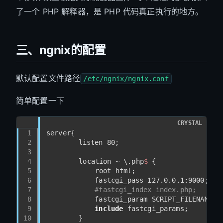
了一个 PHP 解释器，是 PHP 代码真正执行的地方。
三、ngnix的配置
默认配置文件路径
/etc/ngnix/ngnix.conf
简单配置一下
CRYSTAL
1
server{
2
	    listen 
80
;
3
4
        location ~ \.php
$ 
{  
5
            root html;  
6
	        fastcgi_pass 
127.0
.
0.1
:
9000
;  
7
#fastcgi_index index.php;  
8
	        fastcgi_param SCRIPT_FILENAME 
$
9
include
 fastcgi_params;  
10
        }