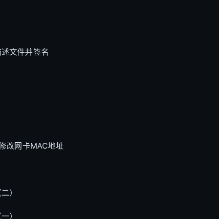
备描述文件并签名
永久修改网卡MAC地址
（二）
（一）