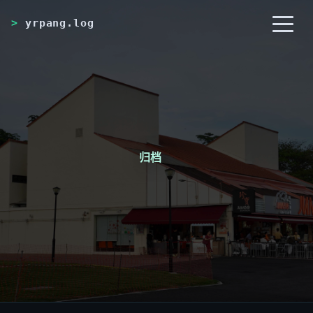
yrpang.log
首页
归档
分类
标签
RSS
关于
归档
_
友链
搜索
开灯