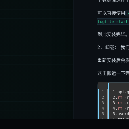
个数据库这样
可以直接使用
logfile start
到此安装完毕
2、卸载： 我
重新安装后会
这里搬运一下完
1
1.apt-
2
2.
rm
 -
3
3.
rm
 -
4
4.
rm
 -
5
5.use
6
6.gro