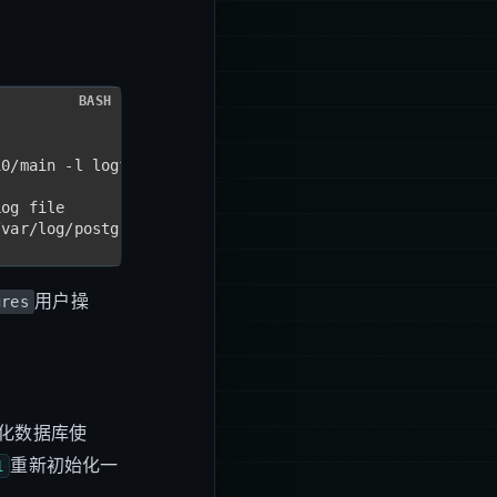
BASH
10/main -l logfile start
Log file
/var/log/postgresql/postgresql-10-main.log
用户操
gres
化数据库使
重新初始化一
1