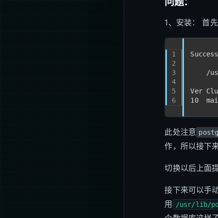
问题：
1、安装： 首
1
Succes
2
3
    /u
4
5
Ver Cl
6
10  ma
此处注意
post
作，所以接下
切换以后上面
接下来可以手
用
/usr/lib/p