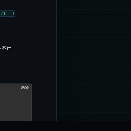
l/11 -l
并不行
BASH