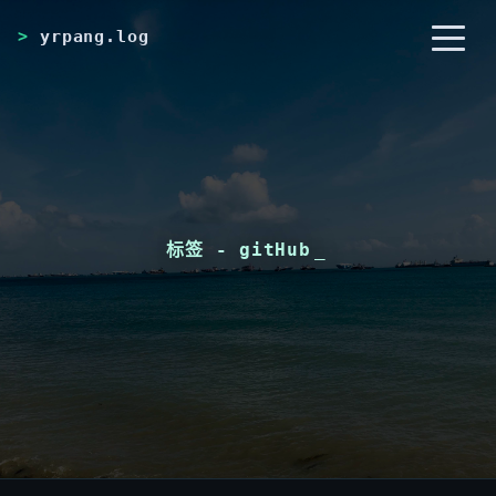
yrpang.log
首页
归档
分类
标签
RSS
关于
标签 - gitHub
_
友链
搜索
开灯