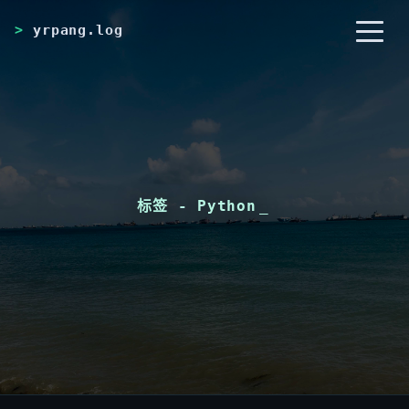
yrpang.log
首页
归档
分类
标签
RSS
关于
标签 - Python
_
友链
搜索
开灯