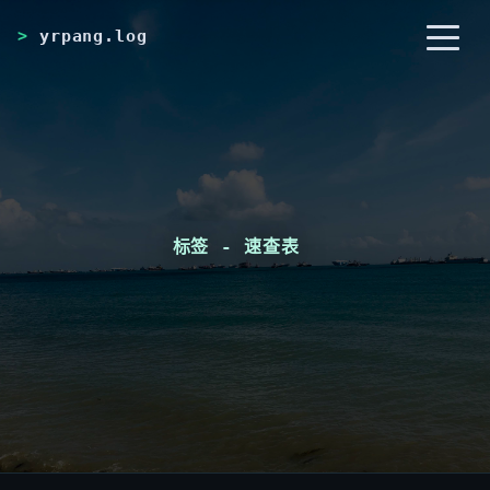
yrpang.log
首页
归档
分类
标签
RSS
关于
标签 - 速查表
_
友链
搜索
开灯