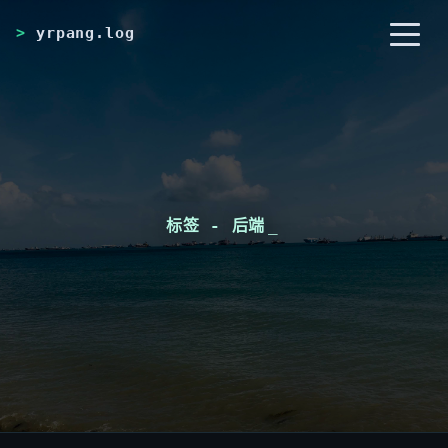
yrpang.log
首页
归档
分类
标签
RSS
关于
标签 - 后端
_
友链
搜索
开灯