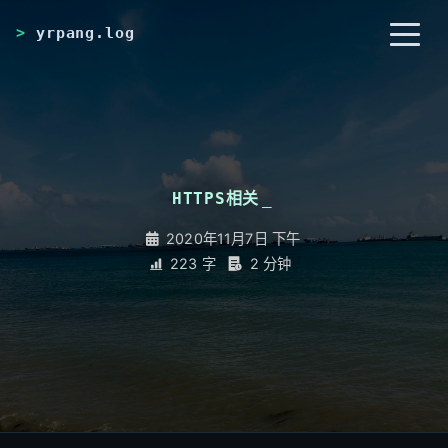
yrpang.log
首页
归档
分类
HTTPS相关
_
标签
RSS
关于
2020年11月7日 下午
223 字
2 分钟
友链
搜索
开灯