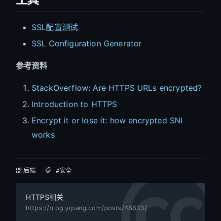
SSL配置测试
SSL Configuration Generator
参考资料
StackOverflow: Are HTTPS URLs encrypted?
Introduction to HTTPS
Encrypt it or lose it: how encrypted SNI
works
后端
#安全
HTTPS相关
https://blog.yrpang.com/posts/46833/